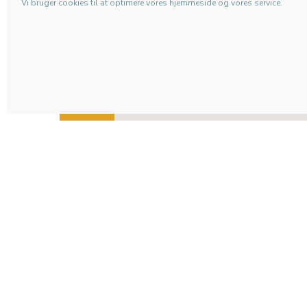
E.
info@stilbjerg.com
Vi bruger cookies til at optimere vores hjemmeside og vores service.