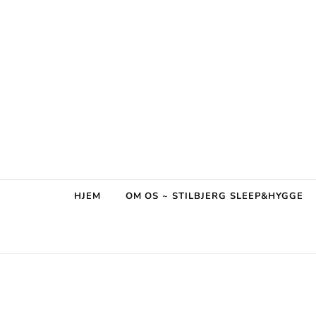
Stilbjerg
Sleep & Hygge
HJEM
OM OS ~ STILBJERG SLEEP&HYGGE