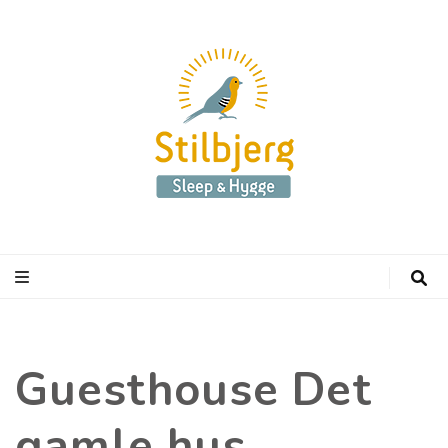
Stilbjerg
Sleep & Hygge
Guesthouse Det
gamle hus